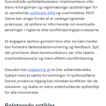
Succesfulde spillefællesskaber implementerer ofte
klare retningslinjer og regelmæssige opdateringer for
at opretholde
spillerens tillid
og overholdelse. Wolf
Game kan drage fordel af at vedtage lignende
praksisser, så spillere er informerede om eventuelle
ændringer i reglerne eller konfliktløsningsprocesserne.
At engagere spillere gennem fora eller sociale medier
kan forbedre fællesskabsinvolvering og feedback. Spil,
der prioriterer åben kommunikation, ser ofte højere
overholdelsesrater og mere effektiv konfliktløsning.
Desuden kan
etablering af
en klar adfærdskodeks
hjælpe med at sætte forventninger til spilleradfærd.
Denne proaktive tilgang kan mindske konflikter, før de
eskalerer, og skabe et mere underholdende spillemiljø
for alle involverede.
Relaterede artikler