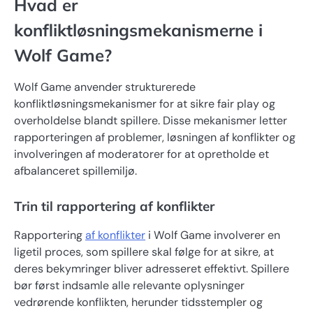
Hvad er
konfliktløsningsmekanismerne i
Wolf Game?
Wolf Game anvender strukturerede
konfliktløsningsmekanismer for at sikre fair play og
overholdelse blandt spillere. Disse mekanismer letter
rapporteringen af problemer, løsningen af konflikter og
involveringen af moderatorer for at opretholde et
afbalanceret spillemiljø.
Trin til rapportering af konflikter
Rapportering
af konflikter
i Wolf Game involverer en
ligetil proces, som spillere skal følge for at sikre, at
deres bekymringer bliver adresseret effektivt. Spillere
bør først indsamle alle relevante oplysninger
vedrørende konflikten, herunder tidsstempler og