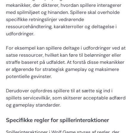
mekanikker, der dikterer, hvordan spillere interagerer
med spilmiljøet og hinanden. Spillere skal overholde
specifikke retningslinjer vedrørende
ressourcehåndtering, karakterroller og deltagelse i
udfordringer.
For eksempel kan spillere deltage i udfordringer ved at
satse ressourcer, hvilket kan føre til belønninger eller
straffe baseret på udfaldet. At forstå disse mekanikker
er afgørende for strategisk gameplay og maksimere
potentielle gevinster.
Derudover opfordres spillere til at sætte sig ind i
spillets servicevilkår, som skitserer acceptable adfærd
og gameplay standarder.
Specifikke regler for spillerinteraktioner
Spillerinteraktioner i Wolf Game styres af regler, der