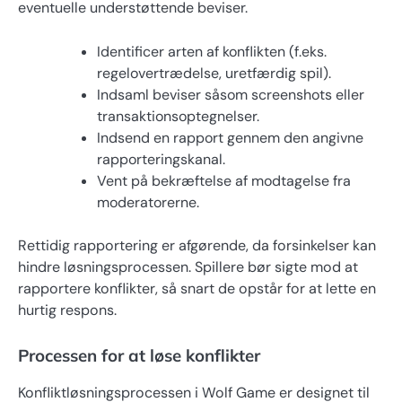
eventuelle understøttende beviser.
Identificer arten af konflikten (f.eks.
regelovertrædelse, uretfærdig spil).
Indsaml beviser såsom screenshots eller
transaktionsoptegnelser.
Indsend en rapport gennem den angivne
rapporteringskanal.
Vent på bekræftelse af modtagelse fra
moderatorerne.
Rettidig rapportering er afgørende, da forsinkelser kan
hindre løsningsprocessen. Spillere bør sigte mod at
rapportere konflikter, så snart de opstår for at lette en
hurtig respons.
Processen for at løse konflikter
Konfliktløsningsprocessen i Wolf Game er designet til