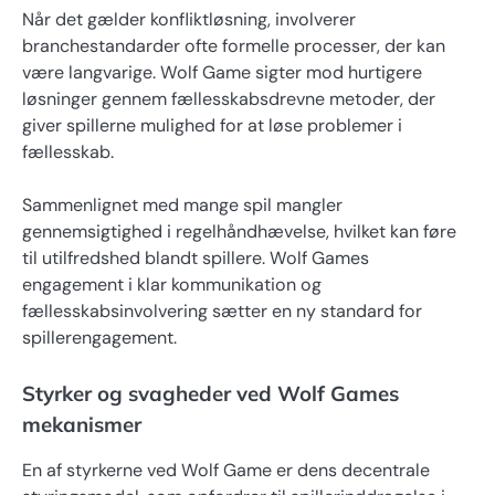
Når det gælder konfliktløsning, involverer
branchestandarder ofte formelle processer, der kan
være langvarige. Wolf Game sigter mod hurtigere
løsninger gennem fællesskabsdrevne metoder, der
giver spillerne mulighed for at løse problemer i
fællesskab.
Sammenlignet med mange spil mangler
gennemsigtighed i regelhåndhævelse, hvilket kan føre
til utilfredshed blandt spillere. Wolf Games
engagement i klar kommunikation og
fællesskabsinvolvering sætter en ny standard for
spillerengagement.
Styrker og svagheder ved Wolf Games
mekanismer
En af styrkerne ved Wolf Game er dens decentrale