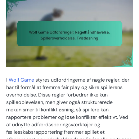
I
Wolf Game
styres udfordringerne af nøgle regler, der
har til formål at fremme fair play og sikre spillerens
overholdelse. Disse regler forbedrer ikke kun
spilleoplevelsen, men giver også strukturerede
mekanismer til konfliktløsning, så spillere kan
rapportere problemer og løse konflikter effektivt. Ved
at udnytte adfærdssporingsværktøjer og
fællesskabsrapportering fremmer spillet et