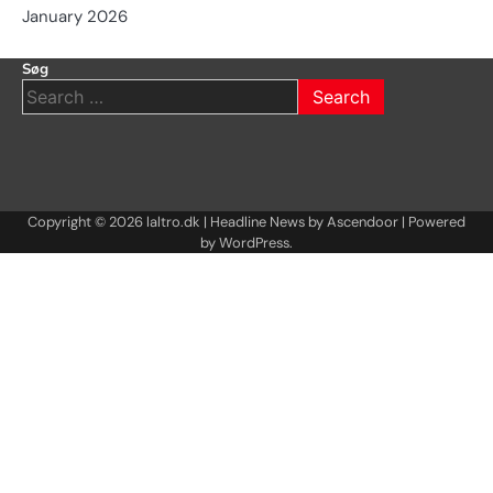
January 2026
Søg
Search
for:
Copyright © 2026
laltro.dk
| Headline News by
Ascendoor
| Powered
by
WordPress
.