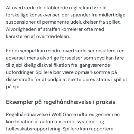
At overtræde de etablerede regler kan føre til
forskellige konsekvenser, der spænder fra midlertidige
suspensioner til permanente udelukkelser fra spillet.
Alvorligheden af straffen korrelerer ofte med
karakteren af overtrædelsen.
For eksempel kan mindre overtrædelser resultere i en
advarsel, mens alvorlige forseelser som snyd kan føre
til øjeblikkelig diskvalifikation fra igangværende
udfordringer. Spillere bør være opmærksomme på
disse straffe for at undgå at sætte deres status i spillet
på spil.
Eksempler på regelhåndhævelse i praksis
Regelhåndhævelse i Wolf Game udføres gennem en
kombination af automatiserede systemer og
fællesskabsrapportering. Spillere kan rapportere