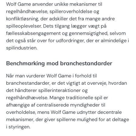
Wolf Game anvender unikke mekanismer til
regelhåndhævelse, spilleroverholdelse og
konfliktløsning, der adskiller det fra mange andre
spilleoplevelser. Dets tilgang lægger vægt på
fællesskabsengagement og gennemsigtighed, selvom
det også står over for udfordringer, der er almindelige i
spilindustrien.
Benchmarking mod branchestandarder
Når man vurderer Wolf Game i forhold til
branchestandarder, er det vigtigt at overveje, hvordan
det håndterer spillerinteraktioner og
regelhåndhævelse. Mange traditionelle spil er
afhængige af centraliserede myndigheder til
overholdelse, mens Wolf Game udnytter decentrale
mekanismer, der giver spillerne mulighed for at deltage
i styringen.