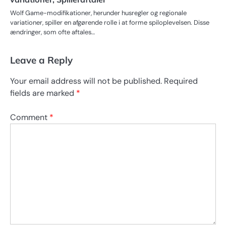
Wolf Game-modifikationer, herunder husregler og regionale
variationer, spiller en afgørende rolle i at forme spiloplevelsen. Disse
ændringer, som ofte aftales…
Leave a Reply
Your email address will not be published.
Required
fields are marked
*
Comment
*