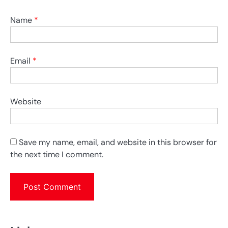
Name
*
Email
*
Website
Save my name, email, and website in this browser for
the next time I comment.