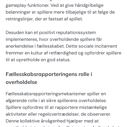
gameplay funktioner. Ved at give håndgribelige
belønninger er spillere mere tilbøjelige til at følge de
retningslinjer, der er fastsat af spillet.
Desuden kan et positivt reputationssystem
implementeres, hvor overholdende spillere får
anerkendelse i fællesskabet. Dette sociale incitament
fremmer en kultur af retfærdighed og opfordrer spillere
til at opretholde en god status.
Fællesskabsrapporteringens rolle i
overholdelse
Fællesskabsrapporteringsmekanismer spiller en
afgørende rolle i at sikre spillerens overholdelse.
Spillere opfordres til at rapportere mistænkelige
aktiviteter eller regelovertrædelser, de observerer.
Denne kollektive årvågenhed hjælper med at