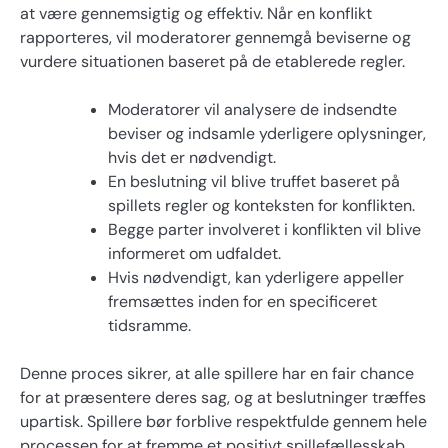
at være gennemsigtig og effektiv. Når en konflikt
rapporteres, vil moderatorer gennemgå beviserne og
vurdere situationen baseret på de etablerede regler.
Moderatorer vil analysere de indsendte
beviser og indsamle yderligere oplysninger,
hvis det er nødvendigt.
En beslutning vil blive truffet baseret på
spillets regler og konteksten for konflikten.
Begge parter involveret i konflikten vil blive
informeret om udfaldet.
Hvis nødvendigt, kan yderligere appeller
fremsættes inden for en specificeret
tidsramme.
Denne proces sikrer, at alle spillere har en fair chance
for at præsentere deres sag, og at beslutninger træffes
upartisk. Spillere bør forblive respektfulde gennem hele
processen for at fremme et positivt spillefællesskab.