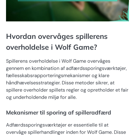
Hvordan overvåges spillerens
overholdelse i Wolf Game?
Spillerens overholdelse i Wolf Game overvåges
gennem en kombination af adfærdssporingsværktøjer,
fællesskabsrapporteringsmekanismer og klare
håndhævelsesstrategier. Disse metoder sikrer, at
spillere overholder spillets regler og opretholder et fair
og underholdende miljø for alle.
Mekanismer til sporing af spilleradfærd
Adfærdssporingsværktøjer er essentielle til at
overvåge spillerhandlinger inden for Wolf Game. Disse