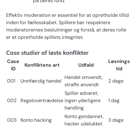
på deres fund.
Effektiv moderation er essentiel for at opretholde tillid
inden for fællesskabet. Spillere bør respektere
moderatorernes beslutninger og forstå, at deres rolle
er at opretholde spillets integritet.
Case studier af løste konflikter
Case
Løsnings
Konfliktens art
Udfald
ID
tid
Handel omvendt,
001
Uretfærdig handel
2 dage
straffe anvendt
Spiller advaret,
002
Regelovertrædelse
ingen yderligere
1 dag
handling
Konto gendannet,
003
Konto hacking
3 dage
hacker udelukket