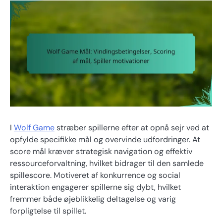
I
Wolf Game
stræber spillerne efter at opnå sejr ved at
opfylde specifikke mål og overvinde udfordringer. At
score mål kræver strategisk navigation og effektiv
ressourceforvaltning, hvilket bidrager til den samlede
spillescore. Motiveret af konkurrence og social
interaktion engagerer spillerne sig dybt, hvilket
fremmer både øjeblikkelig deltagelse og varig
forpligtelse til spillet.