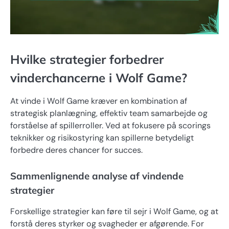
Hvilke strategier forbedrer
vinderchancerne i Wolf Game?
At vinde i Wolf Game kræver en kombination af
strategisk planlægning, effektiv team samarbejde og
forståelse af spillerroller. Ved at fokusere på scorings
teknikker og risikostyring kan spillerne betydeligt
forbedre deres chancer for succes.
Sammenlignende analyse af vindende
strategier
Forskellige strategier kan føre til sejr i Wolf Game, og at
forstå deres styrker og svagheder er afgørende. For