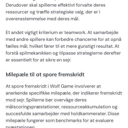
Derudover skal spillerne effektivt forvalte deres
ressourcer og træffe strategiske valg, der er i
overensstemmelse med deres mål.
Et andet vigtigt kriterium er teamwork. At samarbejde
med andre spillere kan forbedre chancerne for at opnå
fælles mål, hvilket fører til et mere gunstigt resultat. At
forstå spilmekanikken og tilpasse strategierne derefter
er essentielt for at sikre en sejr.
Milepæle til at spore fremskridt
At spore fremskridt i Wolf Game involverer at
anerkende specifikke milepæle, der indikerer fremskridt
mod sejr. Spillerne bør overvåge deres
målscoringspræstationer, ressourceakkumulation og
succesfulde samarbejder med holdkammerater. Disse
milepæle fungerer som benchmarks for at evaluere
præstationen.