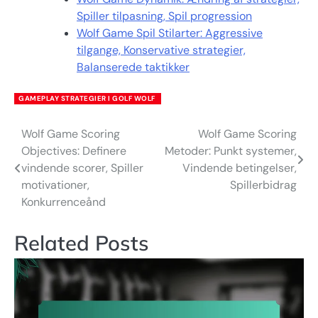
Spiller tilpasning, Spil progression
Wolf Game Spil Stilarter: Aggressive
tilgange, Konservative strategier,
Balanserede taktikker
GAMEPLAY STRATEGIER I GOLF WOLF
Wolf Game Scoring
Wolf Game Scoring
Post
Objectives: Definere
Metoder: Punkt systemer,
navigation
vindende scorer, Spiller
Vindende betingelser,
motivationer,
Spillerbidrag
Konkurrenceånd
Related Posts