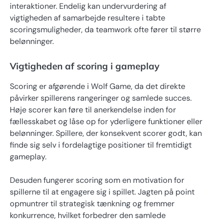
interaktioner. Endelig kan undervurdering af
vigtigheden af samarbejde resultere i tabte
scoringsmuligheder, da teamwork ofte fører til større
belønninger.
Vigtigheden af scoring i gameplay
Scoring er afgørende i Wolf Game, da det direkte
påvirker spillerens rangeringer og samlede succes.
Høje scorer kan føre til anerkendelse inden for
fællesskabet og låse op for yderligere funktioner eller
belønninger. Spillere, der konsekvent scorer godt, kan
finde sig selv i fordelagtige positioner til fremtidigt
gameplay.
Desuden fungerer scoring som en motivation for
spillerne til at engagere sig i spillet. Jagten på point
opmuntrer til strategisk tænkning og fremmer
konkurrence, hvilket forbedrer den samlede